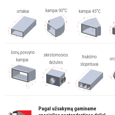
kampai 90°C
ortakiai
kampai 45°C
šonų posvyrio
skirstomosios
triukšmo
oro
kampai
dėžutes
slopintuvai
Pagal užsakymą gaminame