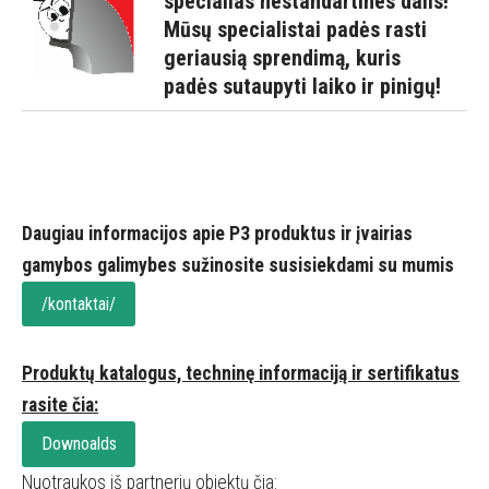
specialias nestandartines dalis!
Mūsų specialistai padės rasti
geriausią sprendimą, kuris
padės sutaupyti laiko ir pinigų!
Daugiau informacijos apie P3 produktus ir įvairias
gamybos galimybes sužinosite susisiekdami su mumis
/kontaktai/
Produktų katalogus, techninę informaciją ir sertifikatus
rasite čia:
Downoalds
Nuotraukos iš partnerių objektų čia: