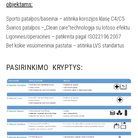
objektams:
Sporto patalpos/baseinai – atitinka korozijos klasę C4/C5
Švarios patalpos –„Clean care“technologija su lotoso efektu
Ligoninės/operacinės – patikrinta pagal ISO22196:2007
Bet kokie visuomeniniai pastatai – atitinka LVS standartus
PASIRINKIMO KRYPTYS: