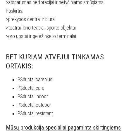
>atsparumas perforacijai ir netyčiniams smūgiams
Paskirtis:
>prekybos centrai ir biurai
>teatrai, kino teatrai, sporto objektai
>oro uostai ir geležinkelio terminalai
BET KURIAM ATVEJUI TINKAMAS
ORTAKIS:
P3ductal careplus
P3ductal care
P3ductal indoor
P3ductal outdoor
P3ductal resistant
Mūsų produkcija specialiai pagaminta skirtingiems