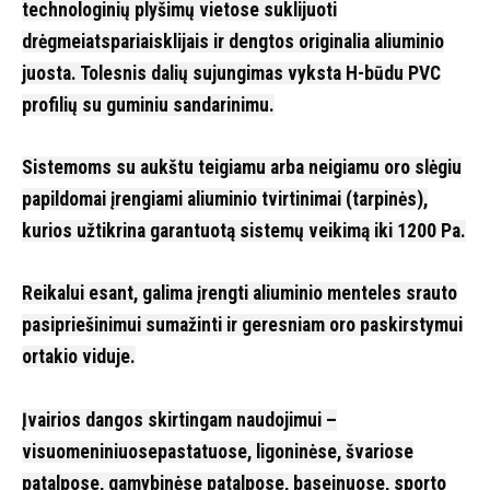
technologinių plyšimų vietose suklijuoti
drėgmeiatspariaisklijais ir dengtos originalia aliuminio
juosta. Tolesnis dalių sujungimas vyksta H-būdu PVC
profilių su guminiu sandarinimu.
Sistemoms su aukštu teigiamu arba neigiamu oro slėgiu
papildomai įrengiami aliuminio tvirtinimai (tarpinės),
kurios užtikrina garantuotą sistemų veikimą iki 1200 Pa.
Reikalui esant, galima įrengti aliuminio menteles srauto
pasipriešinimui sumažinti ir geresniam oro paskirstymui
ortakio viduje.
Įvairios dangos skirtingam naudojimui –
visuomeniniuosepastatuose, ligoninėse, švariose
patalpose, gamybinėse patalpose, baseinuose, sporto