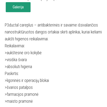
Galerija
P3ductal careplus – antibakterinės ir savaime išsivalančios
nanostruktūruotos dangos ortakiai skirti aplinkai, kuriai keliami
aukšti higienos reikalavimai.
Reikalavimai:
>aukštesnė oro kokybė
>visiška švara
>absoliuti higiena
Paskirtis:
>ligoninės ir operacijų blokai
>švarios patalpos
>farmacijos pramonė
>maisto pramonė