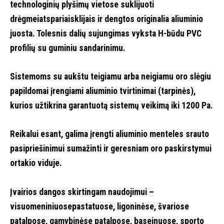
technologinių plyšimų vietose suklijuoti
drėgmeiatspariaisklijais ir dengtos originalia aliuminio
juosta. Tolesnis dalių sujungimas vyksta H-būdu PVC
profilių su guminiu sandarinimu.
Sistemoms su aukštu teigiamu arba neigiamu oro slėgiu
papildomai įrengiami aliuminio tvirtinimai (tarpinės),
kurios užtikrina garantuotą sistemų veikimą iki 1200 Pa.
Reikalui esant, galima įrengti aliuminio menteles srauto
pasipriešinimui sumažinti ir geresniam oro paskirstymui
ortakio viduje.
Įvairios dangos skirtingam naudojimui –
visuomeniniuosepastatuose, ligoninėse, švariose
patalpose, gamybinėse patalpose, baseinuose, sporto