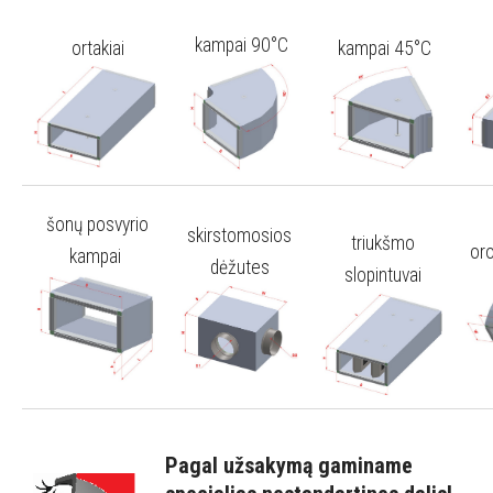
kampai 90°C
ortakiai
kampai 45°C
šonų posvyrio
skirstomosios
triukšmo
oro
kampai
dėžutes
slopintuvai
Pagal užsakymą gaminame