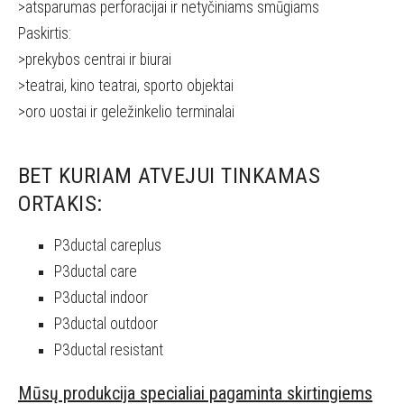
>atsparumas perforacijai ir netyčiniams smūgiams
Paskirtis:
>prekybos centrai ir biurai
>teatrai, kino teatrai, sporto objektai
>oro uostai ir geležinkelio terminalai
BET KURIAM ATVEJUI TINKAMAS
ORTAKIS:
P3ductal careplus
P3ductal care
P3ductal indoor
P3ductal outdoor
P3ductal resistant
Mūsų produkcija specialiai pagaminta skirtingiems