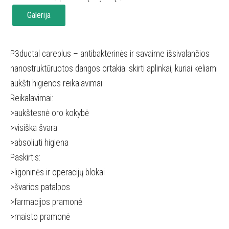
Galerija
P3ductal careplus – antibakterinės ir savaime išsivalančios
nanostruktūruotos dangos ortakiai skirti aplinkai, kuriai keliami
aukšti higienos reikalavimai.
Reikalavimai:
>aukštesnė oro kokybė
>visiška švara
>absoliuti higiena
Paskirtis:
>ligoninės ir operacijų blokai
>švarios patalpos
>farmacijos pramonė
>maisto pramonė