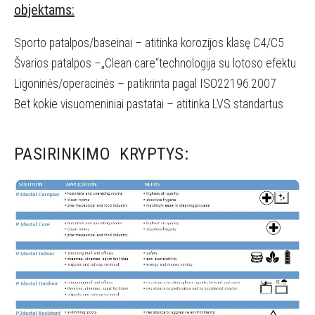
objektams:
Sporto patalpos/baseinai – atitinka korozijos klasę C4/C5
Švarios patalpos –„Clean care“technologija su lotoso efektu
Ligoninės/operacinės – patikrinta pagal ISO22196:2007
Bet kokie visuomeniniai pastatai – atitinka LVS standartus
PASIRINKIMO KRYPTYS: