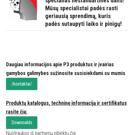
specialias nestandartines dalis!
Mūsų specialistai padės rasti
geriausią sprendimą, kuris
padės sutaupyti laiko ir pinigų!
Daugiau informacijos apie P3 produktus ir įvairias
gamybos galimybes sužinosite susisiekdami su mumis
/kontaktai/
Produktų katalogus, techninę informaciją ir sertifikatus
rasite čia:
Downoalds
Nuotraukos iš partnerių objektų čia: