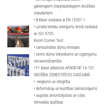
galvenajiem starptautiskajiem drošības
standartiem
• B klase saskaņā ar EN 13501-1
• uzrāda lielisku sniegumu testā saskāņā
ar ISO 9705 -
Room Corner Test
• samazinātas dūmu emisijas
• zems dūmu toksiskums un izgarojumu
necaurredzamība
• F1 klase atbilstoši AFNOR NF 16-101
DROŠĪBA ZEMESTRĪCES GADĪJUMĀ
• vieglums un stingrība
• deformāciju un kustības samazinājums
• augstas amortizējošas un citas
tehniskās īpašības