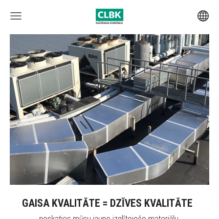
GAISA KVALITĀTE = DZĪVES KVALITĀTE
noskaties mūsu jauno izglītojošo materiālu