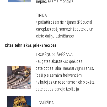
nepieciešams montāžai
TĪRĪBA
• pašattīrošais risinājums (P3ductal
careplus) spēj samazināt putekļu un
cieto daļiņu uzkrāšanos
Citas tehniskās priekšrocības
TROKŠŅU SLĀPĒŠANA
• augstas akustiskās īpašības
pateicoties labai lineārai vājināšanās,
īpaši pie zemām frekvencēm
• vibrācijas un rezonanse tiek bloķēta
pateicoties paneļa izolācijai
ILGMŪŽĪBA