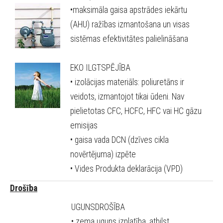
•maksimāla gaisa apstrādes iekārtu
(AHU) ražības izmantošana un visas
sistēmas efektivitātes palielināšana
EKO ILGTSPĒJĪBA
• izolācijas materiāls: poliuretāns ir
veidots, izmantojot tikai ūdeni. Nav
pielietotas CFC, HCFC, HFC vai HC gāzu
emisijas
• gaisa vada DCN (dzīves cikla
novērtējuma) izpēte
• Vides Produkta deklarācija (VPD)
Drošība
UGUNSDROŠĪBA
• zema uguns izplatība, atbilst