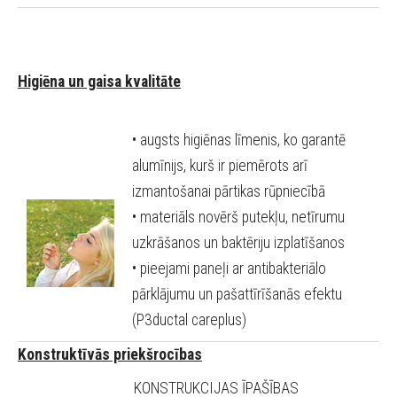
Higiēna un gaisa kvalitāte
• augsts higiēnas līmenis, ko garantē
alumīnijs, kurš ir piemērots arī
izmantošanai pārtikas rūpniecībā
• materiāls novērš putekļu, netīrumu
uzkrāšanos un baktēriju izplatīšanos
• pieejami paneļi ar antibakteriālo
pārklājumu un pašattīrīšanās efektu
(P3ductal careplus)
Konstruktīvās priekšrocības
KONSTRUKCIJAS ĪPAŠĪBAS