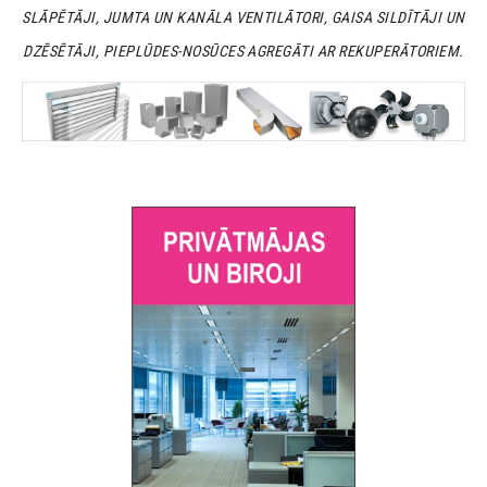
SLĀPĒTĀJI, JUMTA UN KANĀLA VENTILĀTORI, GAISA SILDĪTĀJI UN
DZĒSĒTĀJI, PIEPLŪDES-NOSŪCES AGREGĀTI AR REKUPERĀTORIEM.