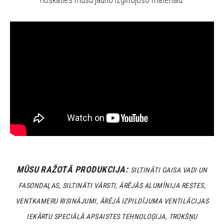
MŪSU RAŽOTĀ PRODUKCIJA:
SILTINĀTI GAISA VADI UN
FASONDA
ĻAS
, SILTINĀTI VĀRSTI, ĀRĒJĀS ALUMĪNIJA RESTES,
VENTKAMERU RISINĀJUMI, ĀRĒJĀ IZPILDĪJUMA VENTILĀCIJAS
IEKĀRTU SPECIĀLĀ APSAISTES TEHNOLOĢIJA, TROKŠŅU