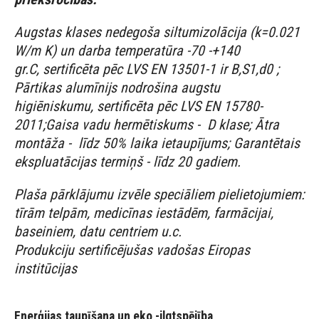
Augstas klases nedegoša siltumizolācija (k=0.021
W/m K) un darba temperatūra -70 -+140
gr.C, sertificēta pēc LVS EN 13501-1 ir B,S1,d0 ;
Pārtikas alumīnijs nodrošina augstu
higiēniskumu, sertificēta pēc LVS EN 15780-
2011;Gaisa vadu hermētiskums - D klase; Ātra
montāža - līdz 50% laika ietaupījums; Garantētais
ekspluatācijas termiņš - līdz 20 gadiem.
Plaša pārklājumu izvēle speciāliem pielietojumiem:
tīrām telpām, medicīnas iestādēm, farmācijai,
baseiniem, datu centriem u.c.
Produkciju sertificējušas vadošas Eiropas
institūcijas
Enerģijas taupīšana un eko -ilgtspējība