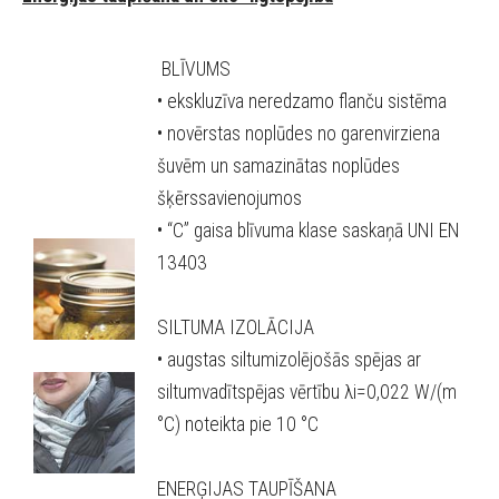
BLĪVUMS
• ekskluzīva neredzamo flanču sistēma
• novērstas noplūdes no garenvirziena
šuvēm un samazinātas noplūdes
šķērssavienojumos
• “C” gaisa blīvuma klase saskaņā UNI EN
13403
SILTUMA IZOLĀCIJA
• augstas siltumizolējošās spējas ar
siltumvadītspējas vērtību λi=0,022 W/(m
°C) noteikta pie 10 °C
ENERĢIJAS TAUPĪŠANA