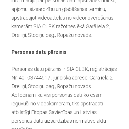
informāciju par personas datu apstrādes nolūku,
apjomu, aizsardzību un glabāšanas termiņu,
apstrādājot videoattēlus no videonovērošanas
kamerām SIA CLBK ražotnes ēkā Garā iela 2,
Dreiliņi, Stopiņu pag., Ropažu novads.
Personas datu pārzinis
Personas datu pārzinis ir SIA CLBK, reģistrācijas
Nr. 40103744917 , juridiskā adrese:
Garā iela 2,
Dreiliņi, Stopiņu pag., Ropažu novads
.
Apliecinām, ka visi personas dati, ko esam
ieguvuši no videokamerām, tiks apstrādāti
atbilstīgi Eiropas Savienības un Latvijas
personas datu aizsardzības normatīvo aktu