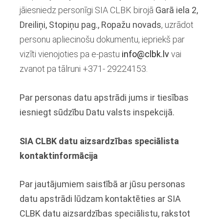
jāiesniedz personīgi SIA CLBK birojā
Garā iela 2,
Dreiliņi, Stopiņu pag., Ropažu novads
, uzrādot
personu apliecinošu dokumentu, iepriekš par
vizīti vienojoties pa e-pastu
info@clbk.lv
vai
zvanot pa tālruni +371- 29224153.
Par personas datu apstrādi jums ir tiesības
iesniegt sūdzību Datu valsts inspekcijā.
SIA CLBK datu aizsardzības speciālista
kontaktinformācija
Par jautājumiem saistībā ar jūsu personas
datu apstrādi lūdzam kontaktēties ar SIA
CLBK datu aizsardzības speciālistu, rakstot