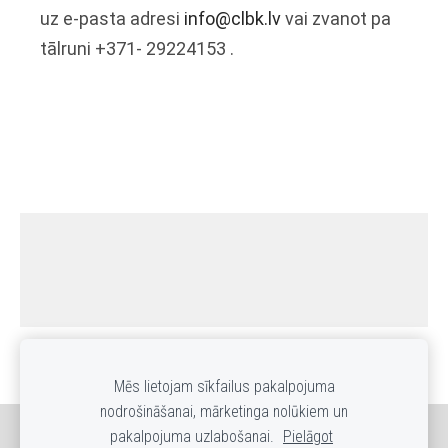
uz e-pasta adresi
info@clbk.lv
vai zvanot pa
tālruni
+371-
29224153
.
Mēs lietojam sīkfailus pakalpojuma
nodrošināšanai, mārketinga nolūkiem un
pakalpojuma uzlabošanai.
Pielāgot
Sīkdatnes