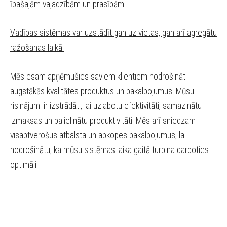
īpašajām vajadzībām un prasībām.
Vadības sistēmas var uzstādīt gan uz vietas, gan arī agregātu
ražošanas laikā.
Mēs esam apņēmušies saviem klientiem nodrošināt
augstākās kvalitātes produktus un pakalpojumus. Mūsu
risinājumi ir izstrādāti, lai uzlabotu efektivitāti, samazinātu
izmaksas un palielinātu produktivitāti. Mēs arī sniedzam
visaptverošus atbalsta un apkopes pakalpojumus, lai
nodrošinātu, ka mūsu sistēmas laika gaitā turpina darboties
optimāli.