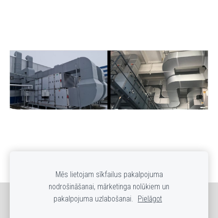
Mēs lietojam sīkfailus pakalpojuma
nodrošināšanai, mārketinga nolūkiem un
pakalpojuma uzlabošanai.
Pielāgot
Sīkdatnes