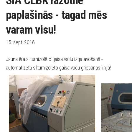
SIA CLBK ražotne
paplašinās - tagad mēs
varam visu!
15. sept. 2016
Jauna ēra siltumizolēto gaisa vadu izgatavošanā -
automatizētā siltumizolēto gaisa vadu griešanas līnija!