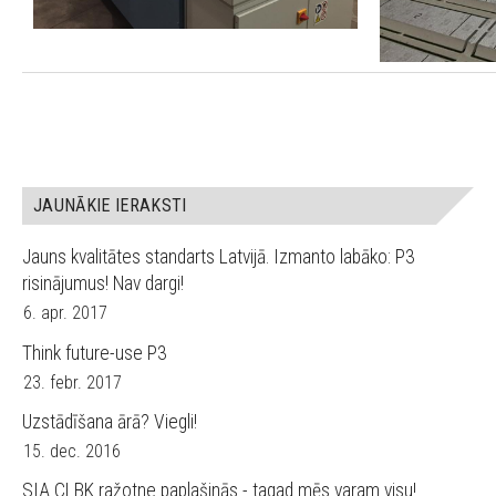
JAUNĀKIE IERAKSTI
Jauns kvalitātes standarts Latvijā. Izmanto labāko: P3
risinājumus! Nav dargi!
6. apr. 2017
Think future-use P3
23. febr. 2017
Uzstādīšana ārā? Viegli!
15. dec. 2016
SIA CLBK ražotne paplašinās - tagad mēs varam visu!