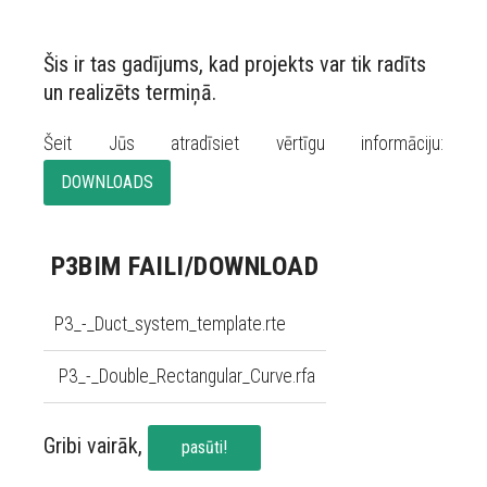
Šis ir tas gadījums, kad projekts var tik radīts
un realizēts termiņā.
Šeit Jūs atradīsiet vērtīgu informāciju:
DOWNLOADS
P3BIM FAILI/DOWNLOAD
P3_-_Duct_system_template.rte
P3_-_Double_Rectangular_Curve.rfa
Gribi vairāk,
pasūti!